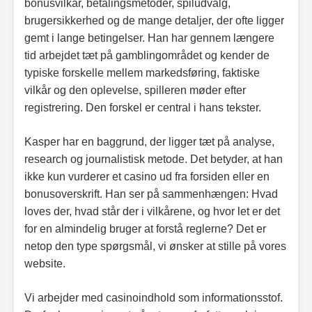
bonusvilkår, betalingsmetoder, spiludvalg,
brugersikkerhed og de mange detaljer, der ofte ligger
gemt i lange betingelser. Han har gennem længere
tid arbejdet tæt på gamblingområdet og kender de
typiske forskelle mellem markedsføring, faktiske
vilkår og den oplevelse, spilleren møder efter
registrering. Den forskel er central i hans tekster.
Kasper har en baggrund, der ligger tæt på analyse,
research og journalistisk metode. Det betyder, at han
ikke kun vurderer et casino ud fra forsiden eller en
bonusoverskrift. Han ser på sammenhængen: Hvad
loves der, hvad står der i vilkårene, og hvor let er det
for en almindelig bruger at forstå reglerne? Det er
netop den type spørgsmål, vi ønsker at stille på vores
website.
Vi arbejder med casinoindhold som informationsstof.