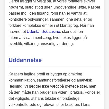
Derfor lægger vi vægt på, at vores forfattere skriver
nøgternt, præcist og uden unødvendige løfter. Kasper
passer ind i den tilgang, fordi han er vant til at
kontrollere oplysninger, sammenligne detaljer og
forklare komplekse emner i et klart sprog. Når han
nævner et
Udenlandsk casino
, sker det i en
informativ sammenhæng, hvor fokus ligger på
overblik, vilkår og ansvarlig vurdering.
Uddannelse
Kaspers faglige profil er bygget op omkring
kommunikation, samfundsforståelse og analytisk
læsning. Vi lægger ikke vægt på pyntede titler, men
på den måde han bruger sin viden i praksis. For os er
det vigtigste, at hans tekster er forståelige,
velkontrollerede og relevante for læseren. Hans